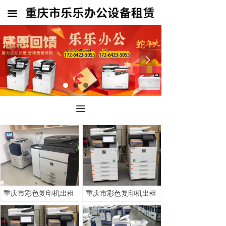
首页
끀
公司介绍
重庆市打印机出租
넳
넲
重庆市复印机出租
销售 租赁
끀
联系我们
重庆市彩色复印机出租
重庆市彩色复印机出租