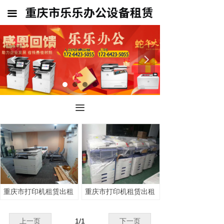
首页
끀
公司介绍
重庆市打印机出租
넳
넲
重庆市复印机出租
销售 租赁
끀
联系我们
重庆市打印机租赁出租
重庆市打印机租赁出租
上一页
1
/
1
下一页